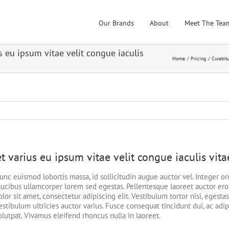
Our Brands
About
Meet The Tea
us eu ipsum vitae velit congue iaculis
Home
Pricing
Curabitu
t varius eu ipsum vitae velit congue iaculis vita
unc euismod lobortis massa, id sollicitudin augue auctor vel. Integer orn
aucibus ullamcorper lorem sed egestas. Pellentesque laoreet auctor ero
olor sit amet, consectetur adipiscing elit. Vestibulum tortor nisi, egesta
estibulum ultricies auctor varius. Fusce consequat tincidunt dui, ac adip
olutpat. Vivamus eleifend rhoncus nulla in laoreet.