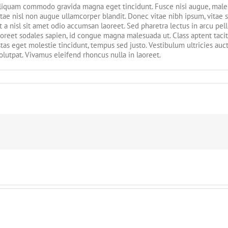
liquam commodo gravida magna eget tincidunt. Fusce nisi augue, males
itae nisl non augue ullamcorper blandit. Donec vitae nibh ipsum, vitae s
t a nisl sit amet odio accumsan laoreet. Sed pharetra lectus in arcu pel
aoreet sodales sapien, id congue magna malesuada ut. Class aptent tacit
as eget molestie tincidunt, tempus sed justo. Vestibulum ultricies auct
volutpat. Vivamus eleifend rhoncus nulla in laoreet.