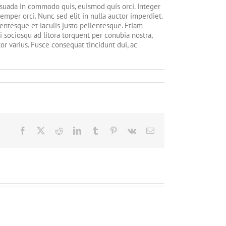
uada in commodo quis, euismod quis orci. Integer
emper orci. Nunc sed elit in nulla auctor imperdiet.
lentesque et iaculis justo pellentesque. Etiam
i sociosqu ad litora torquent per conubia nostra,
or varius. Fusce consequat tincidunt dui, ac
Facebook
X
Reddit
LinkedIn
Tumblr
Pinterest
Vk
Email