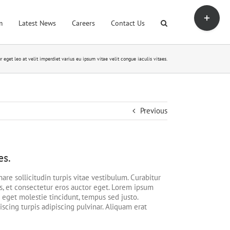
Toggle
Sliding
m
Latest News
Careers
Contact Us
Bar
Area
r eget leo at velit imperdiet varius eu ipsum vitae velit congue iaculis vitaes.
Previous
es.
are sollicitudin turpis vitae vestibulum. Curabitur
s, et consectetur eros auctor eget. Lorem ipsum
s eget molestie tincidunt, tempus sed justo.
iscing turpis adipiscing pulvinar. Aliquam erat