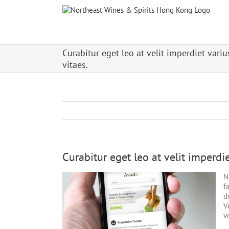
Skip
to
content
Curabitur eget leo at velit imperdiet vari
vitaes.
Curabitur eget leo at velit imperdie
N
f
d
V
v